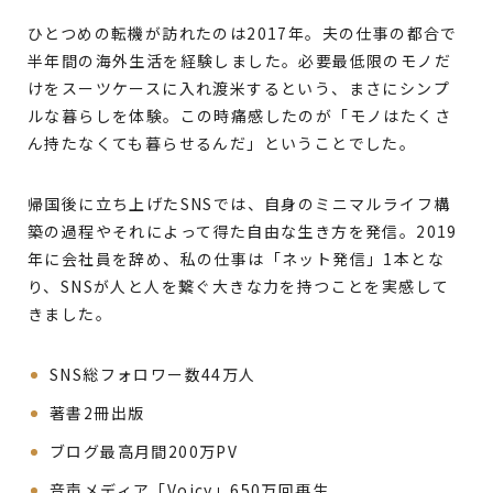
ひとつめの転機が訪れたのは2017年。夫の仕事の都合で
半年間の海外生活を経験しました。必要最低限のモノだ
けをスーツケースに入れ渡米するという、まさにシンプ
ルな暮らしを体験。この時痛感したのが「モノはたくさ
ん持たなくても暮らせるんだ」ということでした。
帰国後に立ち上げたSNSでは、自身のミニマルライフ構
築の過程やそれによって得た自由な生き方を発信。2019
年に会社員を辞め、私の仕事は「ネット発信」1本とな
り、SNSが人と人を繋ぐ大きな力を持つことを実感して
きました。
SNS総フォロワー数44万人
著書2冊出版
ブログ最高月間200万PV
音声メディア「Voicy」650万回再生